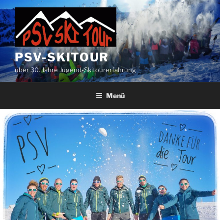
Zum
Inhalt
springen
PSV-SKITOUR
über 30. Jahre Jugend-Skitourerfahrung
Menü