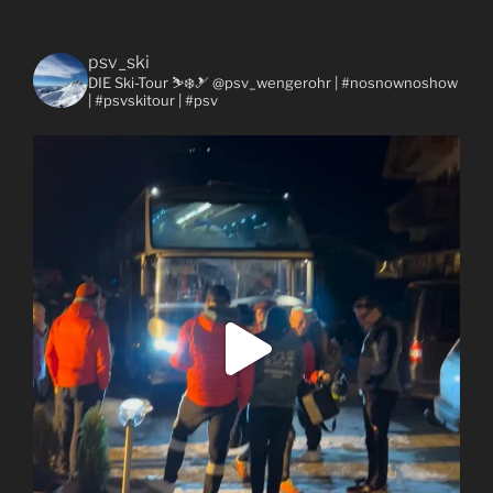
psv_ski
DIE Ski-Tour ⛷❄️🎿 @psv_wengerohr
| #nosnownoshow
| #psvskitour | #psv