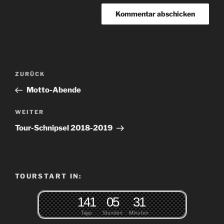
Beitragsnavigation
Vorheriger
ZURÜCK
Beitrag
Motto-Abende
Nächster
WEITER
Beitrag
Tour-Schnipsel 2018-2019
TOURSTART IN:
1
4
1
0
5
3
1
Tage
Stunden
Minuten