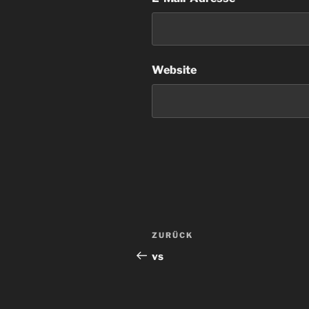
Website
Beitragsnavigation
Vorheriger
ZURÜCK
Beitrag
vs