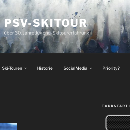
❅
PSV-SKITOUR
über 30. Jahre Jugend-Skitourerfahrung
Ski-Touren
Historie
SocialMedia
Priority?
TOURSTART 