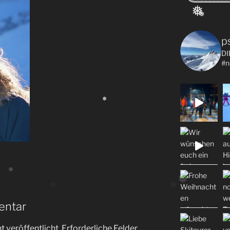
❅
❅
p
DI
#n
❅
entar
 veröffentlicht.
Erforderliche Felder