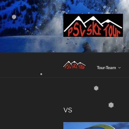
Zum
❅
Inhalt
springen
❅
Tour-Team
❅
❅
vs
❅