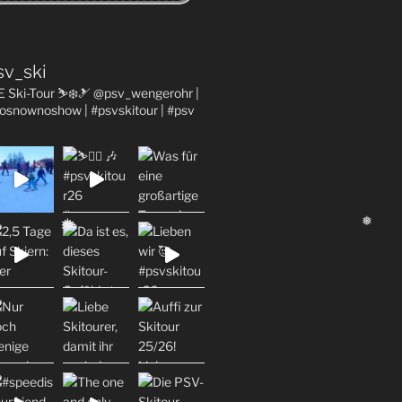
sv_ski
E Ski-Tour ⛷❄️🎿 @psv_wengerohr
|
osnownoshow | #psvskitour | #psv
❅
❅