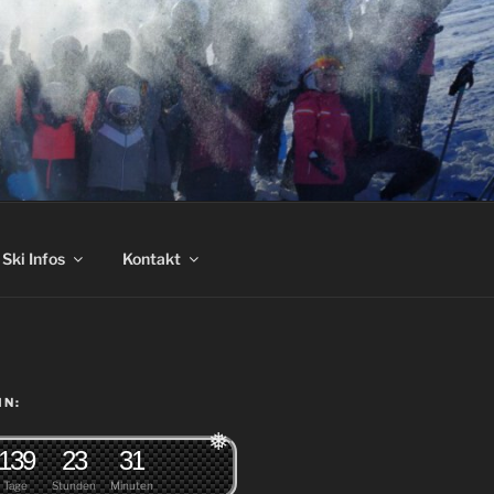
Ski Infos
Kontakt
IN:
1
3
9
2
3
3
1
❅
Tage
Stunden
Minuten