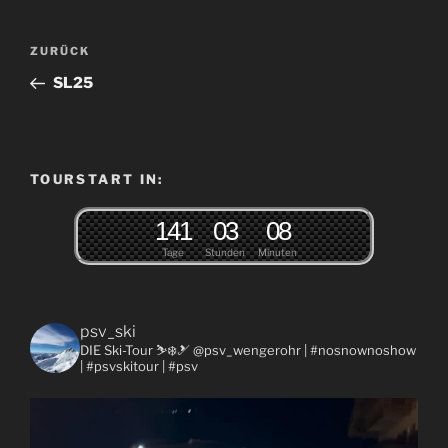
Beitragsnavigation
Vorheriger
ZURÜCK
Beitrag
SL25
TOURSTART IN:
1
4
1
0
3
0
8
Tage
Stunden
Minuten
psv_ski
DIE Ski-Tour ⛷❄️🎿 @psv_wengerohr
| #nosnownoshow
| #psvskitour | #psv