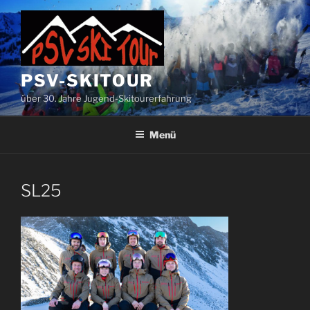
Zum
Inhalt
springen
PSV-SKITOUR
über 30. Jahre Jugend-Skitourerfahrung
Menü
SL25