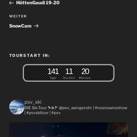
Beitrag
HüttenGaudi 19-20
Nächster
WEITER
Beitrag
SnowCam
TOURSTART IN:
1
4
1
1
1
2
0
Tage
Stunden
Minuten
psv_ski
DIE Ski-Tour ⛷❄️🎿 @psv_wengerohr
| #nosnownoshow
| #psvskitour | #psv