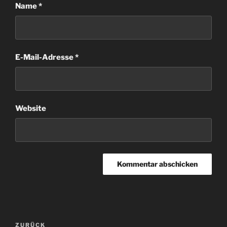
Name
*
E-Mail-Adresse
*
Website
Beitragsnavigation
Vorheriger
ZURÜCK