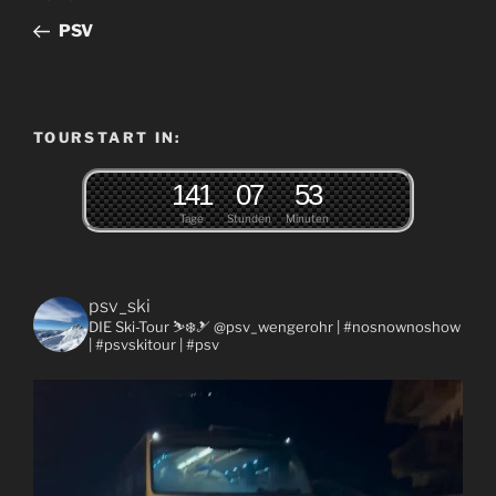
Beitrag
PSV
TOURSTART IN:
1
4
1
0
7
5
3
Tage
Stunden
Minuten
psv_ski
DIE Ski-Tour ⛷❄️🎿 @psv_wengerohr
| #nosnownoshow
| #psvskitour | #psv