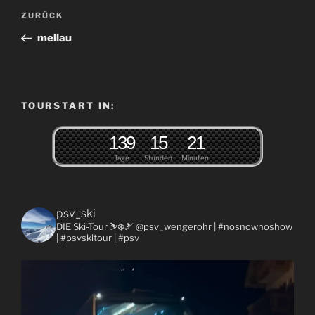
Beitragsnavigation
Vorheriger
ZURÜCK
Beitrag
mellau
TOURSTART IN:
1
3
9
1
5
2
1
Tage
Stunden
Minuten
psv_ski
DIE Ski-Tour ⛷❄️🎿 @psv_wengerohr
| #nosnownoshow
| #psvskitour | #psv