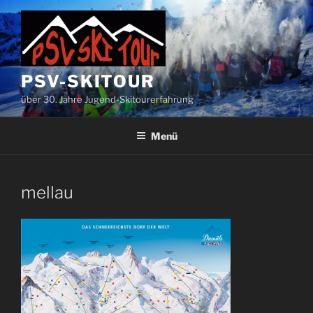
Zum
Inhalt
springen
PSV-SKITOUR
über 30. Jahre Jugend-Skitourerfahrung
Menü
mellau