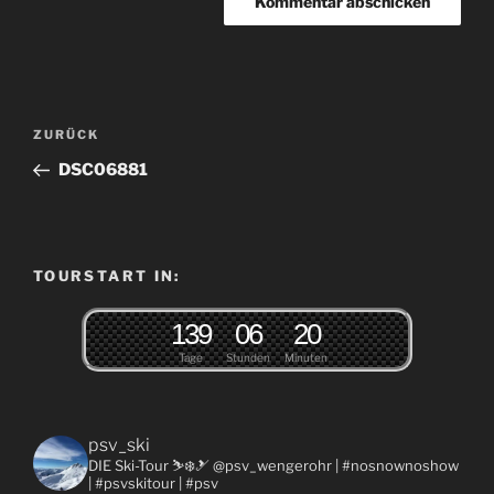
Beitragsnavigation
Vorheriger
ZURÜCK
Beitrag
DSC06881
TOURSTART IN:
1
3
9
0
6
2
0
Tage
Stunden
Minuten
psv_ski
DIE Ski-Tour ⛷❄️🎿 @psv_wengerohr
| #nosnownoshow
| #psvskitour | #psv