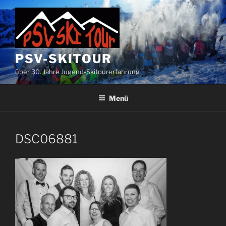
Zum
Inhalt
springen
PSV-SKITOUR
über 30. Jahre Jugend-Skitourerfahrung
Menü
DSC06881