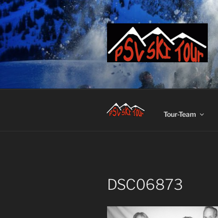
Zum
Inhalt
springen
Tour-Team
DSC06873