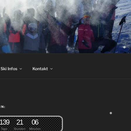
❅
Ski Infos
Kontakt
IN:
1
3
9
2
1
0
6
❅
Tage
Stunden
Minuten