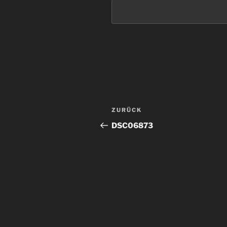
Beitragsnavigation
Vorheriger
ZURÜCK
Beitrag
DSC06873