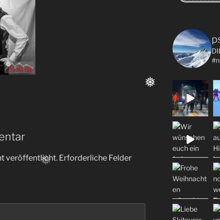
p
DI
#n
❅
❅
entar
 veröffentlicht.
Erforderliche Felder
❅