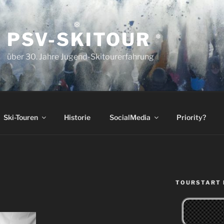
PSV-SKITOUR
❅
❅
über 30. Jahre Jugend-Skitourerfahrung
Ski-Touren
Historie
SocialMedia
Priority?
TOURSTART 