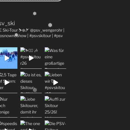
❅
sv_ski
E Ski-Tour ⛷❄️🎿 @psv_wengerohr
|
❅
osnownoshow | #psvskitour | #psv
❅
❅