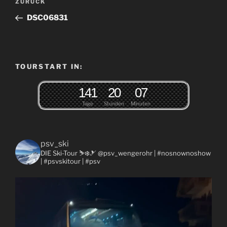
Vorheriger
ZURÜCK
Beitrag
DSC06831
TOURSTART IN:
1
4
1
2
0
0
7
Tage
Stunden
Minuten
psv_ski
DIE Ski-Tour ⛷❄️🎿 @psv_wengerohr
| #nosnownoshow
| #psvskitour | #psv