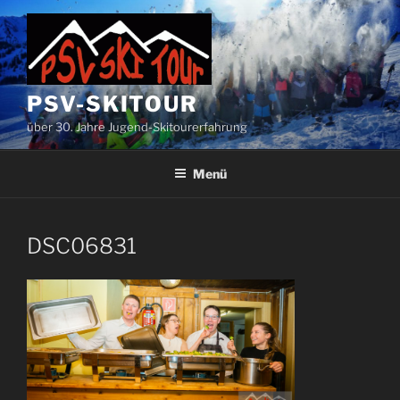
Zum
Inhalt
springen
PSV-SKITOUR
über 30. Jahre Jugend-Skitourerfahrung
Menü
DSC06831