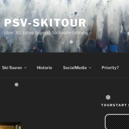
PSV-SKITOUR
über 30. Jahre Jugend-Skitourerfahrung
❅
Ski-Touren
Historie
SocialMedia
Priority?
❅
❅
TOURSTART 