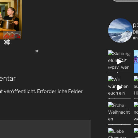
p
DI
#n
❅
❅
entar
 veröffentlicht.
Erforderliche Felder