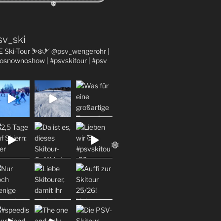
❅
sv_ski
E Ski-Tour ⛷❄️🎿 @psv_wengerohr
|
osnownoshow | #psvskitour | #psv
❅