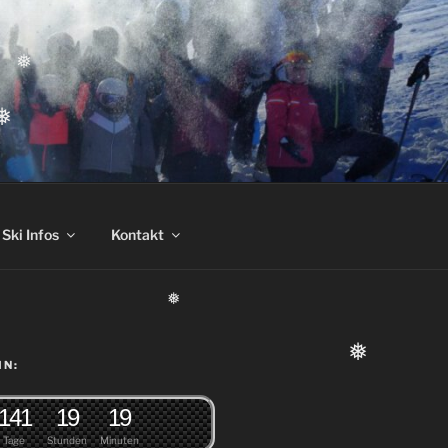
❅
❅
Ski Infos
Kontakt
❅
IN:
❅
1
4
1
1
9
1
9
Tage
Stunden
Minuten