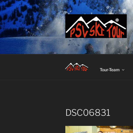
Zum
Inhalt
springen
❅
❅
Tour-Team
DSC06831