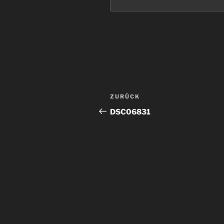
Beitragsnavigation
Vorheriger
ZURÜCK
Beitrag
DSC06831