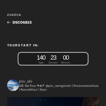
Beitragsnavigation
Vorheriger
ZURÜCK
Beitrag
DSC06815
TOURSTART IN:
1
4
0
2
3
0
0
Tage
Stunden
Minuten
psv_ski
DIE Ski-Tour ⛷❄️🎿 @psv_wengerohr
| #nosnownoshow
| #psvskitour | #psv