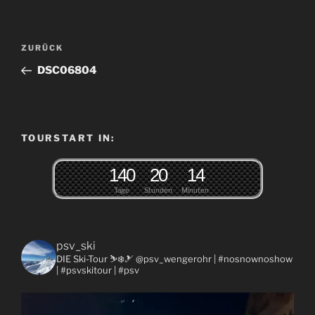
Beitragsnavigation
Vorheriger
ZURÜCK
Beitrag
DSC06804
TOURSTART IN:
1
4
0
2
0
1
4
Tage
Stunden
Minuten
psv_ski
DIE Ski-Tour ⛷❄️🎿 @psv_wengerohr
| #nosnownoshow
| #psvskitour | #psv