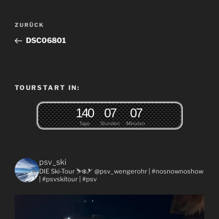
Beitragsnavigation
Vorheriger
ZURÜCK
Beitrag
DSC06801
TOURSTART IN:
1
4
0
0
7
0
7
Tage
Stunden
Minuten
psv_ski
DIE Ski-Tour ⛷❄️🎿 @psv_wengerohr
| #nosnownoshow
| #psvskitour | #psv