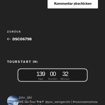
Beitragsnavigation
Vorheriger
ZURÜCK
Beitrag
DSC06798
TOURSTART IN:
1
3
9
0
0
3
2
Tage
Stunden
Minuten
psv_ski
DIE Ski-Tour ⛷❄️🎿 @psv_wengerohr
| #nosnownoshow