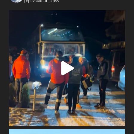
| #psvskitour | #psv