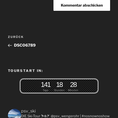
Beitragsnavigation
Vorheriger
ZURÜCK
Beitrag
DSC06789
TOURSTART IN:
1
4
1
1
8
2
8
Tage
Stunden
Minuten
psv_ski
DIE Ski-Tour ⛷❄️🎿 @psv_wengerohr
| #nosnownoshow