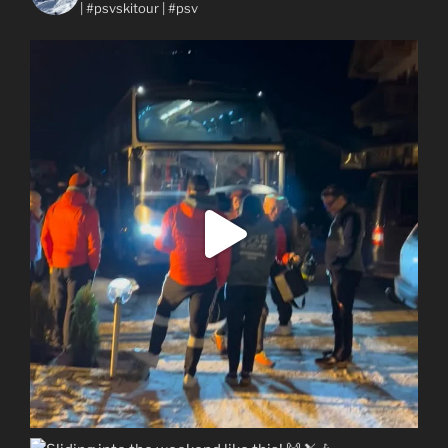
| #psvskitour | #psv