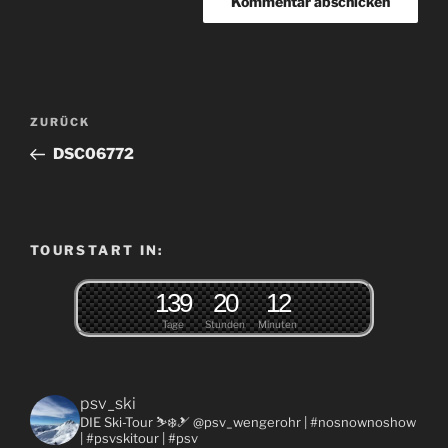
Beitragsnavigation
Vorheriger
ZURÜCK
Beitrag
DSC06772
TOURSTART IN:
1
3
9
2
0
1
2
Tage
Stunden
Minuten
psv_ski
DIE Ski-Tour ⛷❄️🎿 @psv_wengerohr
| #nosnownoshow
| #psvskitour | #psv