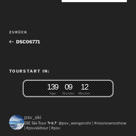
Beitragsnavigation
Vorheriger
ZURÜCK
Beitrag
DSC06771
TOURSTART IN:
1
3
9
0
9
1
2
Tage
Stunden
Minuten
psv_ski
DIE Ski-Tour ⛷❄️🎿 @psv_wengerohr
| #nosnownoshow
| #psvskitour | #psv