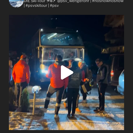
DIE Ski-Tour ⛷❄️🎿 @psv_wengerohr
| #nosnownoshow
| #psvskitour | #psv