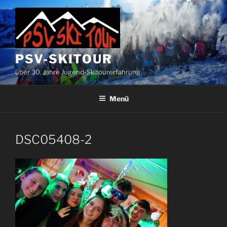
Zum
Inhalt
springen
PSV-SKITOUR
über 30. Jahre Jugend-Skitourerfahrung
Menü
DSC05408-2