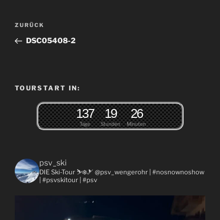
Beitragsnavigation
Vorheriger
ZURÜCK
Beitrag
DSC05408-2
TOURSTART IN:
1
3
7
1
9
2
6
Tage
Stunden
Minuten
psv_ski
DIE Ski-Tour ⛷❄️🎿 @psv_wengerohr
| #nosnownoshow
| #psvskitour | #psv