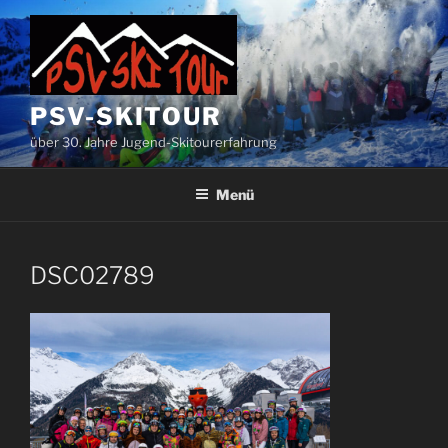
Zum
Inhalt
springen
PSV-SKITOUR
über 30. Jahre Jugend-Skitourerfahrung
Menü
DSC02789