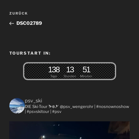
Beitragsnavigation
Vorheriger
ZURÜCK
Beitrag
DSC02789
TOURSTART IN:
1
3
8
1
3
5
1
Tage
Stunden
Minuten
psv_ski
DIE Ski-Tour ⛷❄️🎿 @psv_wengerohr
| #nosnownoshow
| #psvskitour | #psv