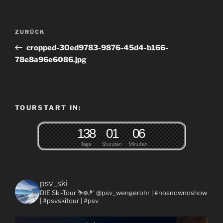
Beitragsnavigation
Vorheriger
ZURÜCK
Beitrag
cropped-30ed9783-9876-45d4-b166-
78e8a96e6086.jpg
TOURSTART IN:
1
3
8
0
1
0
6
Tage
Stunden
Minuten
psv_ski
DIE Ski-Tour ⛷❄️🎿 @psv_wengerohr
| #nosnownoshow
| #psvskitour | #psv