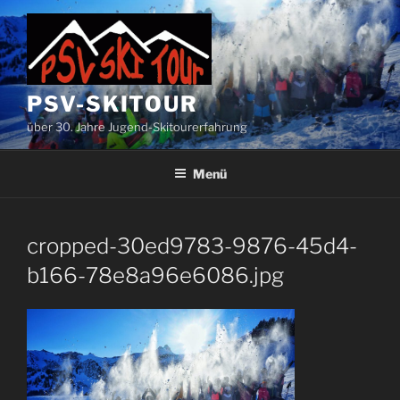
Zum
Inhalt
springen
PSV-SKITOUR
über 30. Jahre Jugend-Skitourerfahrung
Menü
cropped-30ed9783-9876-45d4-
b166-78e8a96e6086.jpg