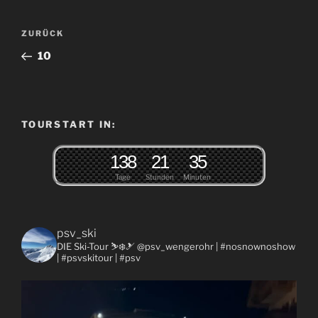
Beitragsnavigation
Vorheriger
ZURÜCK
Beitrag
10
TOURSTART IN:
1
3
8
2
1
3
5
Tage
Stunden
Minuten
psv_ski
DIE Ski-Tour ⛷❄️🎿 @psv_wengerohr
| #nosnownoshow
| #psvskitour | #psv